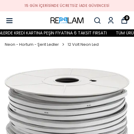
15 GÜN İÇERİSİNDE ÜCRETSİZ İADE GÜVENCESİ
0
RDE KREDİ KARTINA PEŞİN FİYATINA 6 TAKSİT FIRSATI
TÜM ÜRÜNLE
Neon - Hortum - Şerit Ledler
12 Volt Neon Led