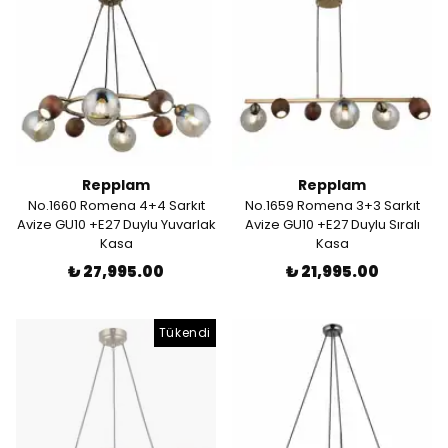
Repplam
Repplam
No.1660 Romena 4+4 Sarkıt
No.1659 Romena 3+3 Sarkıt
Avize GU10 +E27 Duylu Yuvarlak
Avize GU10 +E27 Duylu Sıralı
Kasa
Kasa
₺ 27,995.00
₺ 21,995.00
Tükendi