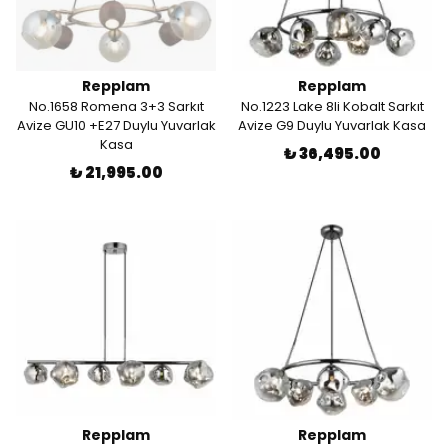
Repplam
Repplam
No.1658 Romena 3+3 Sarkıt
No.1223 Lake 8li Kobalt Sarkıt
Avize GU10 +E27 Duylu Yuvarlak
Avize G9 Duylu Yuvarlak Kasa
Kasa
₺ 36,495.00
₺ 21,995.00
Repplam
Repplam