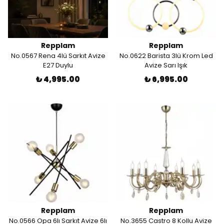
Repplam
Repplam
No.0567 Rena 4lü Sarkıt Avize
No.0622 Barista 3lü Krom Led
E27 Duylu
Avize Sarı Işık
₺ 4,995.00
₺ 6,995.00
Repplam
Repplam
No.0566 Opa 6lı Sarkıt Avize 6lı
No.3655 Castro 8 Kollu Avize