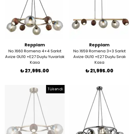
Repplam
Repplam
No.1660 Romena 4+4 Sarkıt
No.1659 Romena 3+3 Sarkıt
Avize GU10 +E27 Duylu Yuvarlak
Avize GU10 +E27 Duylu Sıralı
Kasa
Kasa
₺ 27,995.00
₺ 21,995.00
Tükendi