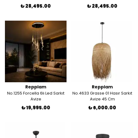
₺ 28,495.00
₺ 28,495.00
Repplam
Repplam
No.1255 Forcella 6lı Led Sarkıt
No.4633 Grasse 01 Hasır Sarkıt
Avize
Avize 45 Cm
₺ 19,995.00
₺ 6,000.00