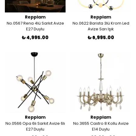
Repplam
Repplam
No.0567 Rena 4lü Sarkıt Avize
No.0622 Barista 3lü Krom Led
E27 Duylu
Avize Sarı Işık
₺ 4,995.00
₺ 6,995.00
Repplam
Repplam
No.0566 Opa 6lı Sarkıt Avize 6lı
No.3655 Castro 8 Kollu Avize
E27 Duylu
E14 Duylu