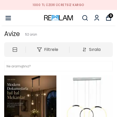
1000 TL ÜZERI ÜCRETSIZ KARGO
0
Avize
52
ürün
Filtrele
Sırala