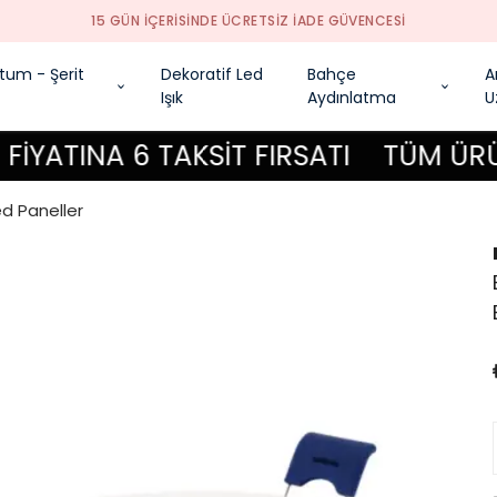
15 GÜN İÇERİSİNDE ÜCRETSİZ İADE GÜVENCESİ
tum - Şerit
Dekoratif Led
Bahçe
A
Işık
Aydınlatma
U
INA 6 TAKSİT FIRSATI
TÜM ÜRÜNLERD
ed Paneller