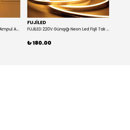
FUJİLED
Horoz Elektrik 6W Elmas Rustik Ampul Amber Işık
FUJİLED 220V Günışığı Neon Led Fişli Tak Çalıştır
₺ 180.00