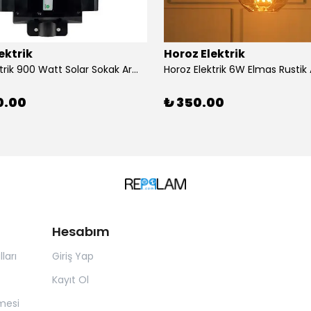
ektrik
Horoz Elektrik
Horoz Elektrik 900 Watt Solar Sokak Armatürü Beyaz Işık
0.00
₺ 350.00
Hesabım
ları
Giriş Yap
Kayıt Ol
mesi