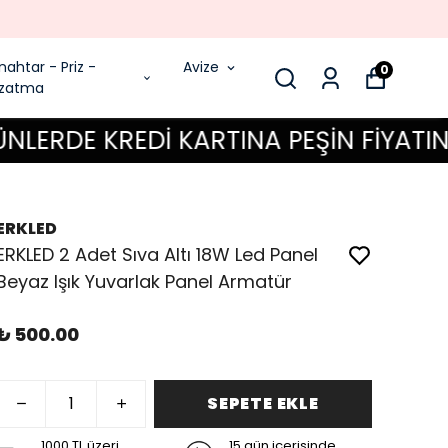
nahtar - Priz -
Avize
0
zatma
E KREDİ KARTINA PEŞİN FİYATINA 6 T
ERKLED
ERKLED 2 Adet Sıva Altı 18W Led Panel
Beyaz Işık Yuvarlak Panel Armatür
₺ 500.00
SEPETE EKLE
1000 TL üzeri
15 gün içerisinde