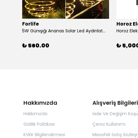
Forlife
Horoz El
5W Günışığı Ananas Solar Led Aydınlatma Bahçe Balkon Aydınlatma
₺ 560.00
₺ 5,00
Hakkımızda
Alışveriş Bilgileri
Hakkımızda
İade Ve Değişim Koşul
Gizlilik Politikası
Çerez Kullanımı
KVKK Bilgilendirmesi
Mesafeli Satış Sözleş