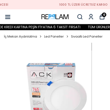
1000 TL ÜZERI ÜCRETSIZ KARGO
0
KREDİ KARTINA PEŞİN FİYATINA 6 TAKSİT FIRSATI
TÜM ÜRÜNLERDE 
İç Mekan Aydınlatma
Led Paneller
Sıvaaltı Led Paneller