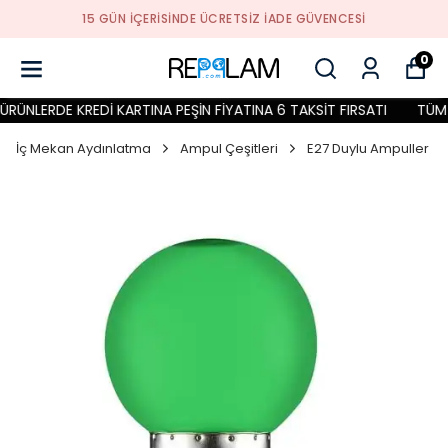
15 GÜN İÇERİSİNDE ÜCRETSİZ İADE GÜVENCESİ
0
ÜNLERDE KREDİ KARTINA PEŞİN FİYATINA 6 TAKSİT FIRSATI
TÜM Ü
İç Mekan Aydınlatma
Ampul Çeşitleri
E27 Duylu Ampuller