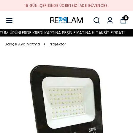
15 GÜN İÇERİSİNDE ÜCRETSİZ İADE GÜVENCESİ
0
M ÜRÜNLERDE KREDİ KARTINA PEŞİN FİYATINA 6 TAKSİT FIRSATI
T
Bahçe Aydınlatma
Projektör