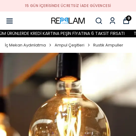
15 GÜN İÇERİSİNDE ÜCRETSİZ İADE GÜVENCESİ
0
 ÜRÜNLERDE KREDİ KARTINA PEŞİN FİYATINA 6 TAKSİT FIRSATI
TÜM
İç Mekan Aydınlatma
Ampul Çeşitleri
Rustik Ampuller