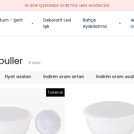
15 GÜN İÇERİSİNDE ÜCRETSİZ İADE GÜVENCESİ
tum - Şerit
Dekoratif Led
Bahçe
A
Işık
Aydınlatma
U
uller
5
ürün
Fiyat azalan
İndirim oranı artan
İndirim oranı aza
Tükendi