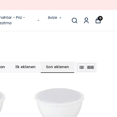
nahtar - Priz -
Avize
0
zatma
lan
İlk eklenen
Son eklenen