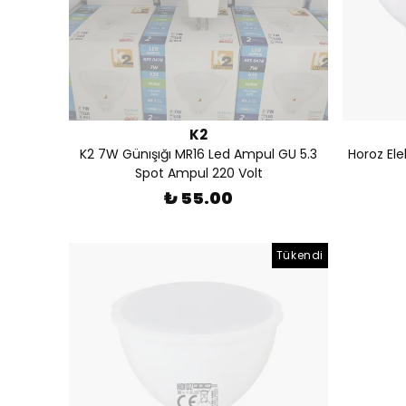
K2
K2 7W Günışığı MR16 Led Ampul GU 5.3
Horoz El
Spot Ampul 220 Volt
₺ 55.00
Tükendi