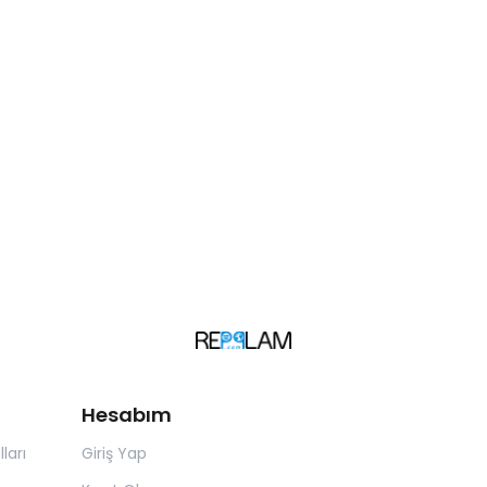
Hesabım
ları
Giriş Yap