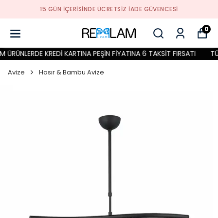
15 GÜN İÇERİSİNDE ÜCRETSİZ İADE GÜVENCESİ
0
ÜRÜNLERDE KREDİ KARTINA PEŞİN FİYATINA 6 TAKSİT FIRSATI
TÜM
Avize
Hasır & Bambu Avize