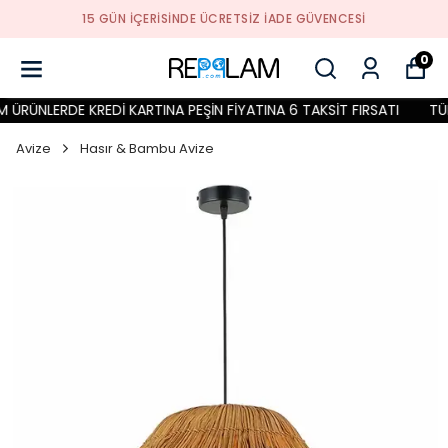
15 GÜN İÇERİSİNDE ÜCRETSİZ İADE GÜVENCESİ
0
ÜRÜNLERDE KREDİ KARTINA PEŞİN FİYATINA 6 TAKSİT FIRSATI
TÜM 
Avize
Hasır & Bambu Avize