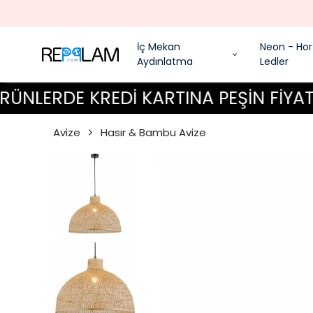
İç Mekan
Neon - Hor
Aydınlatma
Ledler
RDE KREDİ KARTINA PEŞİN FİYATINA 6
Avize
Hasır & Bambu Avize