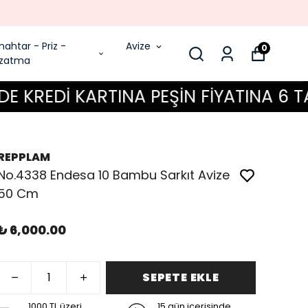
nahtar - Priz -
Avize
0
zatma
Dİ KARTINA PEŞİN FİYATINA 6 TAKSİT
REPPLAM
No.4338 Endesa 10 Bambu Sarkıt Avize
50 Cm
₺ 6,000.00
SEPETE EKLE
1000 TL üzeri
15 gün içerisinde