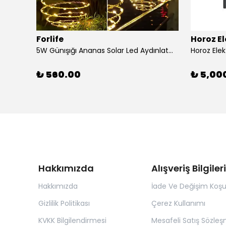
Forlife
Horoz El
5W Günışığı Ananas Solar Led Aydınlatma Bahçe Balkon Aydınlatma
₺ 560.00
₺ 5,00
Hakkımızda
Alışveriş Bilgileri
Hakkımızda
İade Ve Değişim Koşul
Gizlilik Politikası
Çerez Kullanımı
KVKK Bilgilendirmesi
Mesafeli Satış Sözleş