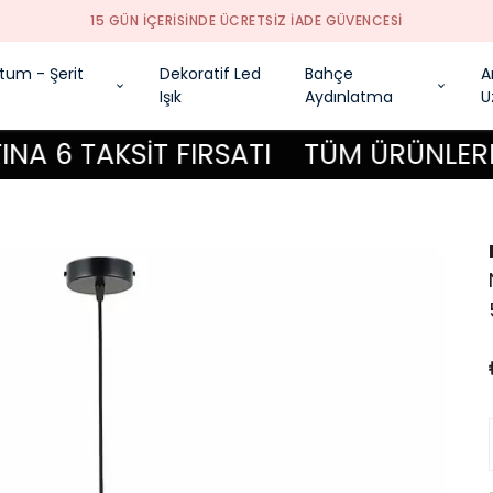
15 GÜN İÇERİSİNDE ÜCRETSİZ İADE GÜVENCESİ
tum - Şerit
Dekoratif Led
Bahçe
A
Işık
Aydınlatma
U
 TAKSİT FIRSATI
TÜM ÜRÜNLERDE KRE