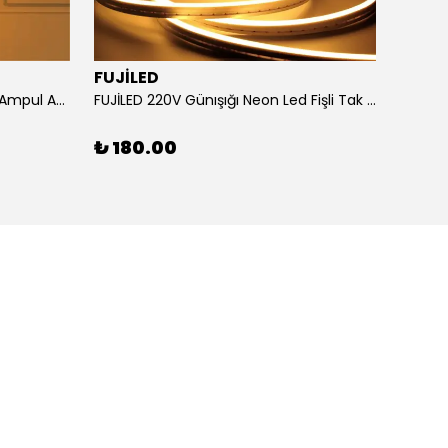
FUJİLED
Horoz Elektrik 6W Elmas Rustik Ampul Amber Işık
FUJİLED 220V Günışığı Neon Led Fişli Tak Çalıştır
₺ 180.00