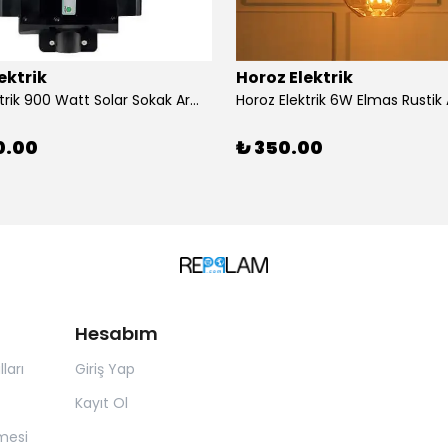
ektrik
Horoz Elektrik
Horoz Elektrik 900 Watt Solar Sokak Armatürü Beyaz Işık
0.00
₺ 350.00
Hesabım
ları
Giriş Yap
Kayıt Ol
mesi