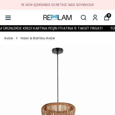
15 GÜN İÇERİSİNDE ÜCRETSİZ İADE GÜVENCESİ
0
ÜRÜNLERDE KREDİ KARTINA PEŞİN FİYATINA 6 TAKSİT FIRSATI
TÜM 
Avize
Hasır & Bambu Avize