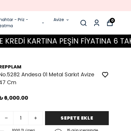
1000 TL ÜZERI ÜCRETSIZ KARGO
nahtar - Priz -
Avize
0
zatma
İ KARTINA PEŞİN FİYATINA 6 TAKSİT F
REPPLAM
No.5282 Andesa 01 Metal Sarkıt Avize
47 Cm
₺ 6,000.00
SEPETE EKLE
1000 TL üzeri
15 gün içerisinde