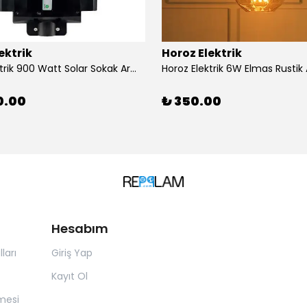
ektrik
Horoz Elektrik
Horoz Elektrik 900 Watt Solar Sokak Armatürü Beyaz Işık
0.00
₺ 350.00
Hesabım
ları
Giriş Yap
Kayıt Ol
mesi