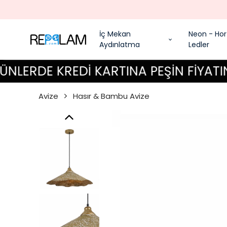
ENCESİ
İç Mekan
Neon - Hor
Aydınlatma
Ledler
DE KREDİ KARTINA PEŞİN FİYATINA 6 
Avize
Hasır & Bambu Avize