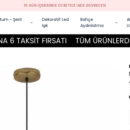
tum - Şerit
Dekoratif Led
Bahçe
A
Işık
Aydınlatma
U
TAKSİT FIRSATI
TÜM ÜRÜNLERDE KRED