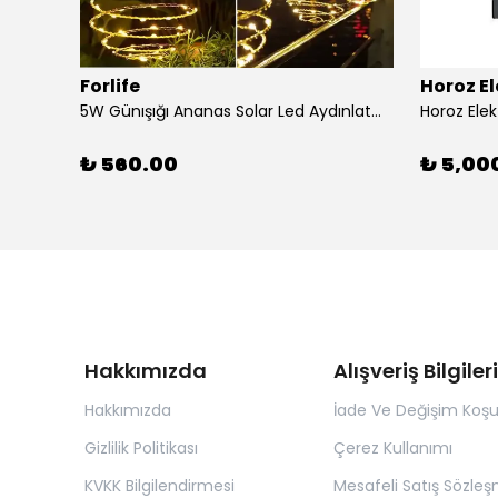
Forlife
Horoz El
5W Günışığı Ananas Solar Led Aydınlatma Bahçe Balkon Aydınlatma
₺ 560.00
₺ 5,00
Hakkımızda
Alışveriş Bilgileri
Hakkımızda
İade Ve Değişim Koşul
Gizlilik Politikası
Çerez Kullanımı
KVKK Bilgilendirmesi
Mesafeli Satış Sözleş