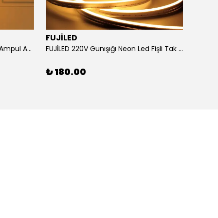
FUJİLED
Horoz Elektrik 6W Elmas Rustik Ampul Amber Işık
FUJİLED 220V Günışığı Neon Led Fişli Tak Çalıştır
₺ 180.00