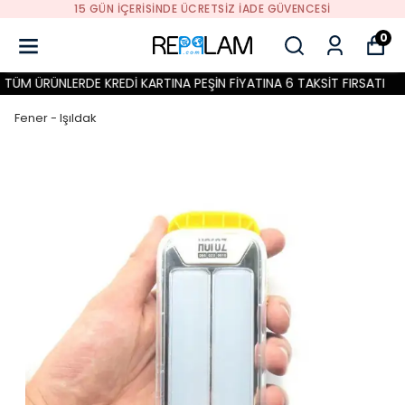
15 GÜN İÇERİSİNDE ÜCRETSİZ İADE GÜVENCESİ
0
ÜM ÜRÜNLERDE KREDİ KARTINA PEŞİN FİYATINA 6 TAKSİT FIRSATI
Fener - Işıldak