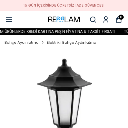
15 GÜN İÇERİSİNDE ÜCRETSİZ İADE GÜVENCESİ
0
ÜRÜNLERDE KREDİ KARTINA PEŞİN FİYATINA 6 TAKSİT FIRSATI
TÜM
Bahçe Aydınlatma
Elektrikli Bahçe Aydınlatma