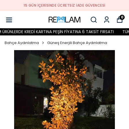
15 GÜN İÇERİSİNDE ÜCRETSİZ İADE GÜVENCESİ
0
RÜNLERDE KREDİ KARTINA PEŞİN FİYATINA 6 TAKSİT FIRSATI
TÜM Ü
Bahçe Aydınlatma
Güneş Enerjili Bahçe Aydınlatma