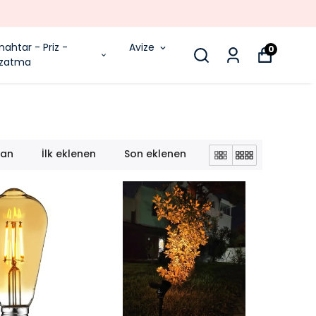
nahtar - Priz -
Avize
0
zatma
lan
İlk eklenen
Son eklenen