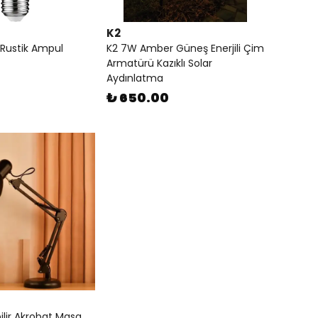
K2
Rustik Ampul
K2 7W Amber Güneş Enerjili Çim
Armatürü Kazıklı Solar
Aydınlatma
₺ 650.00
ilir Akrobat Masa