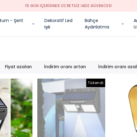
15 GÜN İÇERİSİNDE ÜCRETSİZ İADE GÜVENCESİ
tum - Şerit
Dekoratif Led
Bahçe
A
Işık
Aydınlatma
U
Fiyat azalan
İndirim oranı artan
İndirim oranı aza
Tükendi