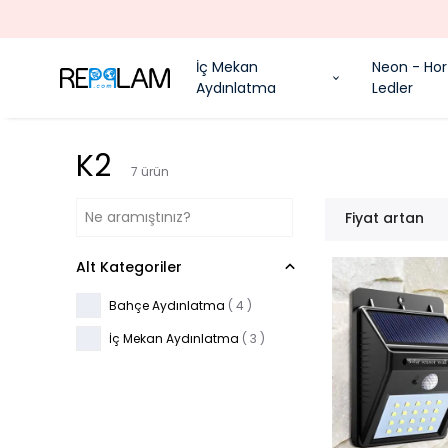
İç Mekan
Neon - Hor
Aydınlatma
Ledler
K2
7
ürün
Fiyat artan
Alt Kategoriler
Bahçe Aydınlatma
(
4
)
İç Mekan Aydınlatma
(
3
)