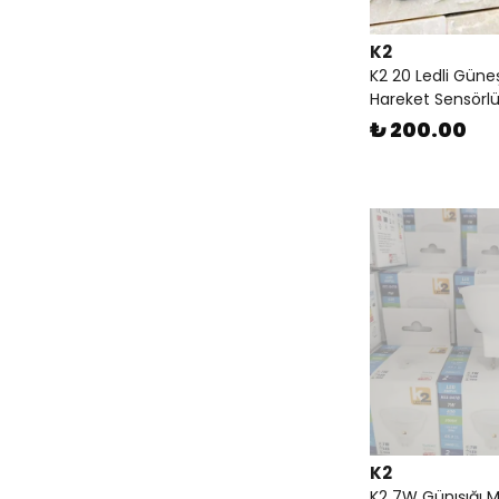
K2
K2 20 Ledli Güneş 
Hareket Sensörlü 
₺ 200.00
K2
K2 7W Günışığı 