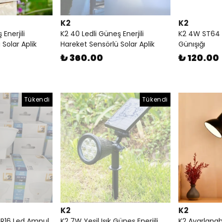
K2
K2
Enerjili
K2 40 Ledli Güneş Enerjili
K2 4W ST64 
Solar Aplik
Hareket Sensörlü Solar Aplik
Günışığı
₺ 360.00
₺ 120.00
Tükendi
Tükendi
K2
K2
MR16 Led Ampul
K2 7W Yeşil Işık Güneş Enerjili
K2 Ayarlanab